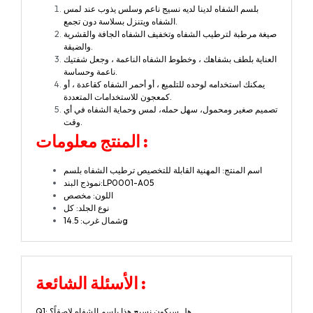
بلسم الشفاه لدينا لديه نسيج ناعم وسلس يذوب عند لمس
الشفاه ويتنزل بسلاسة دون تجمع.
صيغة مرطبة لترطيب الشفاه وتخفيف الشفاه الجافة والقشرية
والضيقة.
العناية بلطف بشفاهك ، وخطوط الشفاه الناعمة ، وجعل شفتيك
ناعمة وحساسة.
يمكنك استخدامه لوحده للتلميع ، أو أحمر الشفاه كقاعدة ، أو
كمعجون للاستخدامات المتعددة.
تصميم صغير ومحمول، سهل حمله، لمس وحماية الشفاه في أي
وقت.
:
المنتج
معلومات
اسم المنتج: المهنية القابلة للتخصيص ترطيب الشفاه بلسم
نموذج البند:LP0001-A05
اللون: مخصص
نوع الجلد: كل
شمال غرب: 14.5g
الأسئلة الشائعة :
Q1: هل سيكون نسيج هذا بلسم الشفاه لاصقاً؟