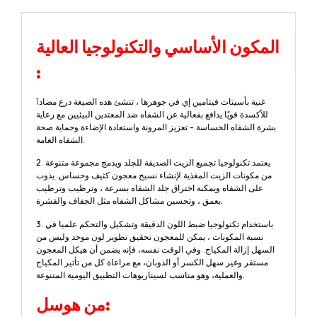
المكون الأساسي والتكنولوجيا العالية
:
غنية بأسيتات فيتامين إي في جوهرها ، تنشئ هذه الصيغة درع مضاد
1
للأكسدة قويًا يدافع بفعالية عن الشفاه ضد المعتدين البيئيين مع رعاية
بشرة الشفاه الحساسة - تعزيز المرونة واستعادة الإضاءة وحماية صحة
الشفاه العامة.
2. يعتمد تكنولوجيا تجميع الزيت الصديقة للجلد ويدمج مجموعة متنوعة
من مكونات الزيت المغذية لإنشاء نسيج معجون كثيف وحساس. يذوب
على الشفاه ويمكنه اختراق جلد الشفاه بسرعة ، وترطيب وترطيب
بعمق ، وتحسين مشاكل الشفاه مثل الجفاف والقشرة.
3. باستخدام تكنولوجيا ضبط اللون الدقيقة وتشكيل والتحكم علميا في
نسبة المكونات ، يمكن للمعجون تحقيق تطوير لون موحد وليس من
السهل إزالة المكياج. وفي الوقت نفسه، فإنه يضمن أن هيكل المعجون
مستقر وغير سهل الكسر أو الذوبان، مع مراعاة كل من تأثير المكياج
والعملية، وهو مناسب لسيناريوهات التطبيق اليومية المتنوعة.
ل:
من هو
س