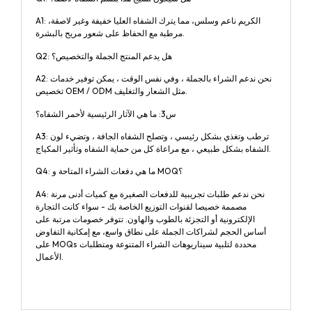
A1: الكريم ناعم وسلس، مما يترك الشفاه العليا خفيفة وغير لاصقة،
مرطبة مع الحفاظ على شعور مريح بالبشرة.
Q2: هل يدعم المنتج الجملة والتخصيص؟
A2: نحن ندعم الشراء بالجملة ، وفي نفس الوقت ، يمكن توفير خدمات
تخصيص OEM / ODM مثل الشعار والتغليف.
س3: ما هي الآثار الرئيسية لأحمر الشفاه؟
A3: ترطب وتغذي بشكل رئيسي ، وتصلح الشفاه الجافة ، وتضيء لون
الشفاه بشكل طبيعي ، مع مراعاة كل من حماية الشفاه وتأثير المكياج.
Q4: ما هي دفعات الشراء المتاحة و MOQ؟
A4: نحن ندعم طلبات تجريبية للدفعات الصغيرة مع كميات أدنى مرنة
مصممة خصيصا لقنوات التوزيع الخاصة بك - سواء كانت التجارة
الإلكترونية أو التجزئة بالطوب والهاون. تتوفر خصومات مرتبة على
أساس الحجم لشراكات الجملة على نطاق واسع، مع إمكانية التفاوض
على MOQs محددة لتلبية سيناريوهات الشراء المتنوعة ومتطلبات
الأعمال.