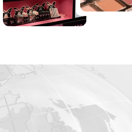
reconocidas internacionalmente y propiedad de 47 tecnologías
patentadas, hasta la producción en salas limpias GMPC de nivel
100.000 - cada lote de producto se somete a un cribado de cal
múltiples etapas con códigos de trazabilidad únicos, logrando u
transparencia completa desde los ingredientes hasta los produc
terminados.