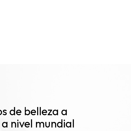
ia".
 mejorando los servicios y construyendo
a través del crecimiento compartido
 necesite maquillaje profesional de larga
l eficaces a precios competitivos. OUYA
 de un valor excepcional para su marca y
juntos!
s de belleza a
a nivel mundial