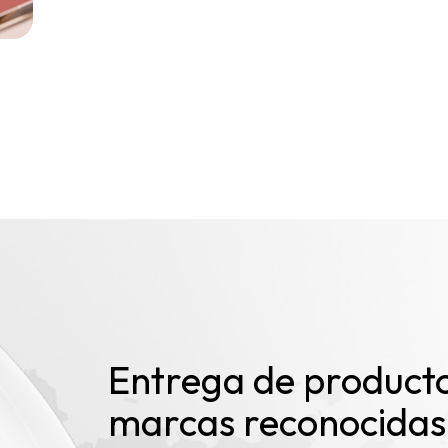
"Establecedor de Estándares de la Industr
idad en
En el futuro, OUYA continuará innovando,
na
puentes con socios globales, porque solo 
tos
podemos lograr el éxito mutuo. Ya sea que
duración o productos de cuidado de la pie
Beauty es su socio dedicado en la entrega
sus clientes.
Elija OUYA Beauty, vamos a crear belleza 
Entrega de producto
marcas reconocidas 