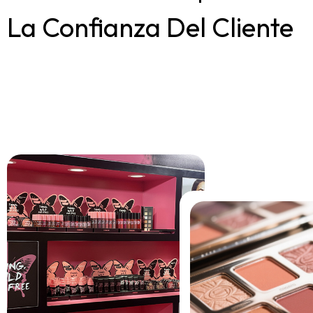
La Confianza Del Cliente
En OUYA, nuestro crecimiento está enraizado en nuestro comp
con la confianza del cliente. Ponemos las necesidades del cliente
centro de nuestras operaciones, valorando genuinamente cada 
de retroalimentación y traduciendo las ideas en acción. Tenemos
creencia de que el verdadero éxito empresarial solo se puede lo
mediante una comprensión profunda y superando constantemen
expectativas de los clientes.
En la industria cosmética en rápida evolución, OUYA mantiene l
dedicación a perfeccionar la seguridad y la eficacia de los produ
Este compromiso surge de nuestra filosofía única de belleza: la
verdadera belleza debe construirse sobre una base de salud y
confianza. Guiada por este principio, OUYA estableció nuestra
doctrina de "Solo productos de confianza" desde el principio.
Desde nuestra selección global de proveedores de materias pr
premium, hasta I+ D asociaciones con instituciones de prueba