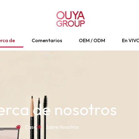
rca de
Comentarios
OEM / ODM
En VIV
erca de nosotros
Casa
Sobre Nosotros