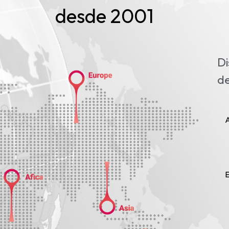
desde 2001
Di
de
A
E