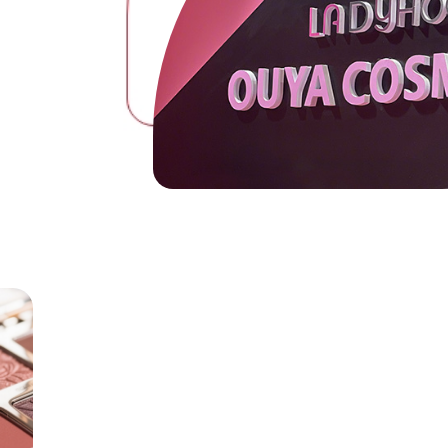
romiso
 en el
pieza
 la
grar
te las
Nuestra misión es crear productos seguros
inspiren confianza y deleite en cada usua
a
excelencia en calidad ha ganado colabora
ctos.
internacionales y continúa impulsando nu
encarna nuestra meticulosa atención al de
calidad para garantizar la seguridad, la ef
piel en todo el mundo.
Nuestras credenciales reflejan nuestros e
imas
GMPC y Sedex 4P, junto con honores como