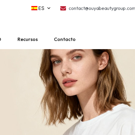
ES
contact@ouyabeautygroup.co
O
Recursos
Contacto