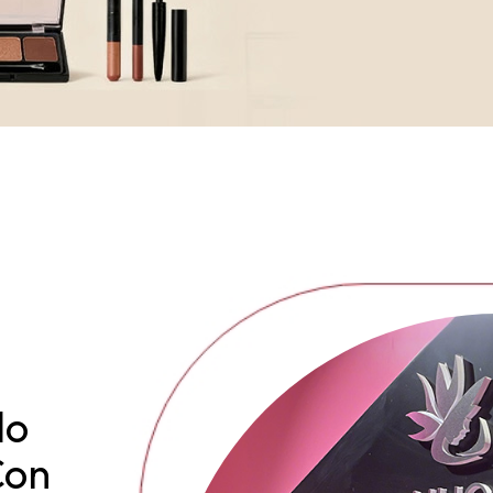
do
Con