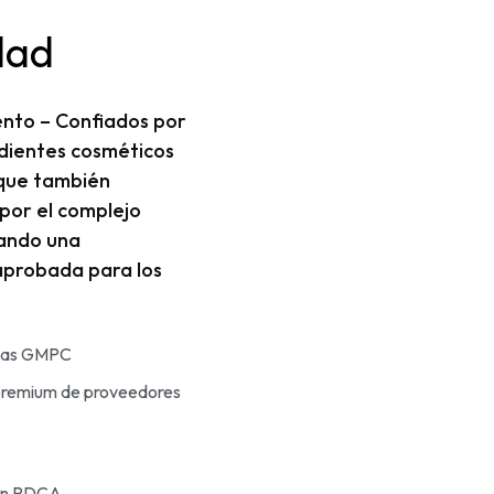
dad
ento – Confiados por
edientes cosméticos
 que también
por el complejo
zando una
aprobada para los
rmas GMPC
 premium de proveedores
 en PDCA