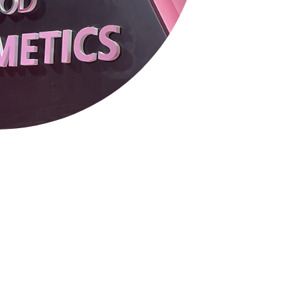
, innovadores y de alto rendimiento que
rio. Nuestra incesante búsqueda de la
ciones con prestigiosas marcas
estra expansión global. Cada producto
talle, sometido a rigurosas pruebas de
icacia y la idoneidad para diversos tipos de
stándares: certificaciones ISO 22716,
 "Empresa Nacional de Alta Tecnología" y