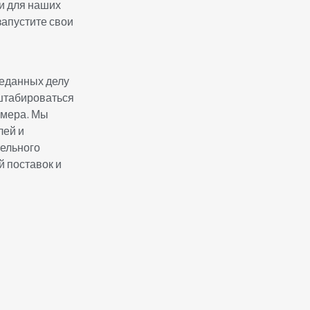
и для наших
запустите свои
еданных делу
штабироваться
змера. Мы
лей и
тельного
й поставок и