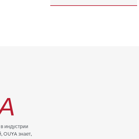
А
 в индустрии
, OUYA знает,