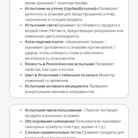
время хранения / транспортировки.
Испытание на утечку (трубка/бутылка)
–
Проверяет
целостность упаковки для предотвращения утечки,
загрязнения и отходов продукта.
Испытание света
Оценивает устойчивость продукта к
воздействию УФ/света, предотвращая разрушение или
изменение цвета ингредиента.
Анти-падение и анти
- обнаружение трещин -
оценивает долговечность упаковки против капель /
ударов, чтобы избежать слома и обеспечить
безопасность пользователя.
Вязкость & Реологическое испытание
Проверяет
свойства текстуры и потока.
Цвет & Испытание стабильности запаха
Монитор
изменений со временем.
Испытание активного ингредиента
Проверяет
концентрацию ключевых ингредиентов.
Испытание при использовании
– Панели тестируют
продукты в реальных условиях.
Обследования самооценки
Пользователи оценивают
сенсорные атрибуты (текстуру, аромат и т.д.).
Слепые сравнительные тесты
Сравняет продукты для
претензий на превосходство.